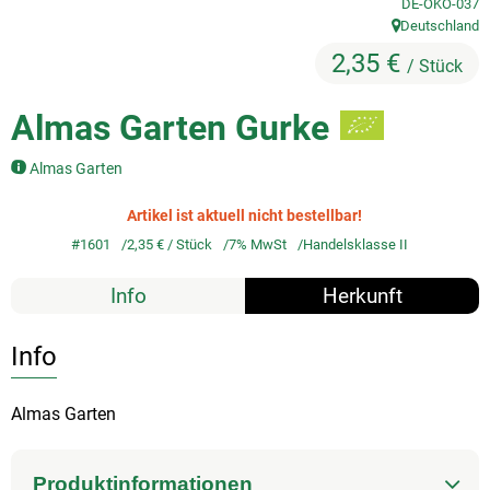
, Kontrollstelle
DE-ÖKO-037
Deutschland
, Herkunft:
So geht's
2,35 €
/ Stück
Service
Almas Garten Gurke
Unsere regionalen Erzeuger
Almas Garten
Artikel ist aktuell nicht bestellbar!
#1601
2,35 €
/ Stück
7% MwSt
Handelsklasse II
Info
Herkunft
Info
Almas Garten
Produktinformationen