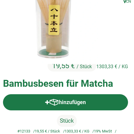
CN
, Herk
So geht's
Service
Unsere regionalen Erzeuger
19,55 €
/ Stück
1303,33 €
/ KG
Bambusbesen für Matcha
hinzufügen
Produkt zum Warenkorb hinzufü
Stück
#12133
19,55 €
/ Stück
1303,33 €
/ KG
19% MwSt