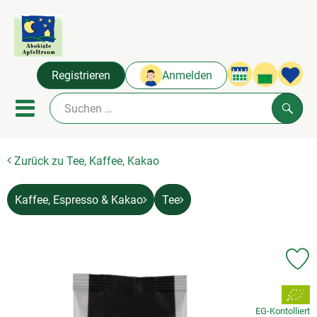
Warenko
Registrieren
Anmelden
Link
Mobiles Menu öffnen oder sc
Such
Zurück zu Tee, Kaffee, Kakao
Abokisten
Angebot & Neues
Kaffee, Espresso & Kakao
Tee
Frisches
Naturkost
Pr
, Verband:
Über uns
EG-Kontolliert