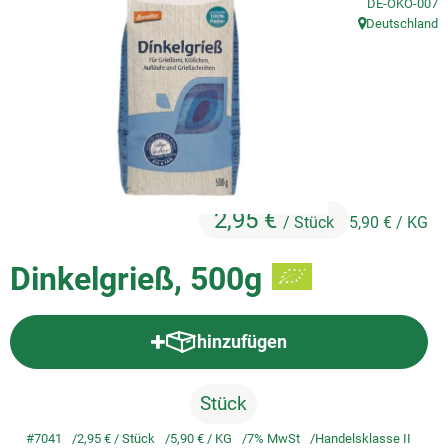
, Kontrollstelle
DE-ÖKO-007
Deutschland
, Herkunft:
So geht's
Service
Unsere regionalen Erzeuger
2,95 €
/ Stück
5,90 €
/ KG
Dinkelgrieß, 500g
hinzufügen
Produkt zum Warenkorb hinzufü
Stück
#7041
2,95 €
/ Stück
5,90 €
/ KG
7% MwSt
Handelsklasse II