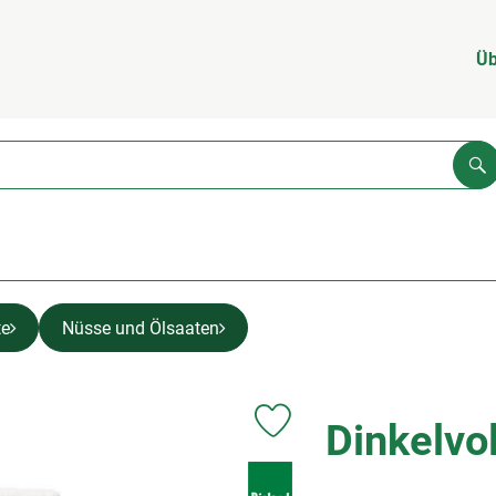
Üb
Su
te
Nüsse und Ölsaaten
Dinkelvo
Produkt zu Favouriten hinzufüge
, Verband: