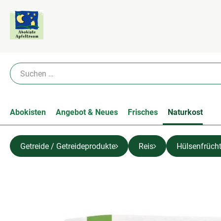
Abokisten
Angebot & Neues
Frisches
Naturkost
Getreide / Getreideprodukte
Reis
Hülsenfrüch