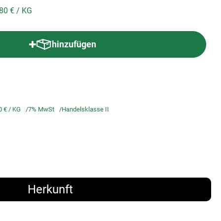
,80 €
/ KG
hinzufügen
Produkt zum Warenkorb hinzufügen
0 €
/ KG
7% MwSt
Handelsklasse II
Herkunft