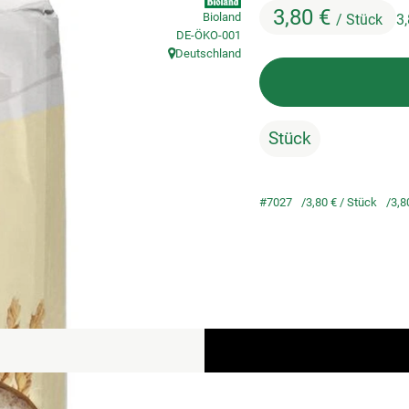
3,80 €
Bioland
/ Stück
3
, Kontrollstelle:
DE-ÖKO-001
Deutschland
, Herkunft:
Stück
#7027
3,80 €
/ Stück
3,8