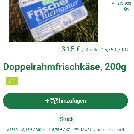
, Kontrollstell
AT-BIO-902
AT
So geht's
, Herk
Service
Unsere regionalen Erzeuger
3,15 €
/ Stück
15,75 €
/ KG
Doppelrahmfrischkäse, 200g
hinzufügen
Produkt zum Warenkorb hinzufü
Stück
#4510
3,15 €
/ Stück
15,75 €
/ KG
7% MwSt
Handelsklasse II