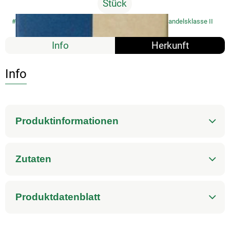
Stück
#9336
3,10 €
/ Stück
25,83 €
/ KG
7% MwSt
Handelsklasse II
Info
Herkunft
Info
Produktinformationen
Zutaten
Produktdatenblatt