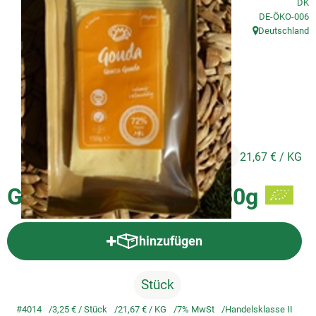
DK
, Kontrollstelle
DE-ÖKO-006
So geht's
Deutschland
, Herkunft:
Service
Unsere regionalen Erzeuger
3,25 €
/ Stück
21,67 €
/ KG
Gouda in Scheiben, 150g
hinzufügen
Produkt zum Warenkorb hinzufü
Stück
#4014
3,25 €
/ Stück
21,67 €
/ KG
7% MwSt
Handelsklasse II