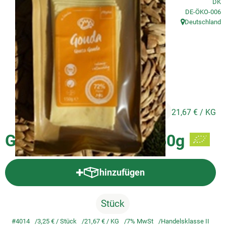
DK
, Kontrollstelle
DE-ÖKO-006
So geht's
Deutschland
, Herkunft:
Service
Unsere regionalen Erzeuger
3,25 €
/ Stück
21,67 €
/ KG
Gouda in Scheiben, 150g
hinzufügen
Produkt zum Warenkorb hinzufü
Stück
#4014
3,25 €
/ Stück
21,67 €
/ KG
7% MwSt
Handelsklasse II