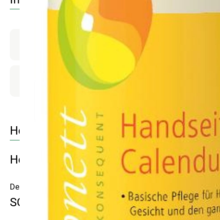
Produktinformationen
Produktdatenblatt
Herkunft
Hersteller: SNT
Deutschland
SONETT