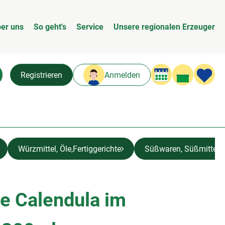
er uns
So geht's
Service
Unsere regionalen Erzeuger
Warenk
L
Registrieren
Anmelden
chen
Würzmittel, Öle,Fertiggerichte
Süßwaren, Süßmittel,
e Calendula im
n