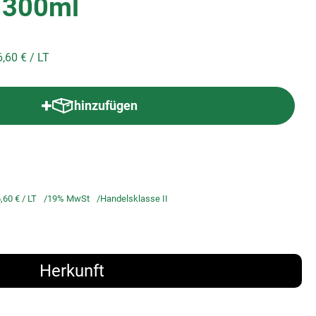
 300ml
6,60 €
/ LT
hinzufügen
Produkt zum Warenkorb hinzufügen
,60 €
/ LT
19% MwSt
Handelsklasse II
Herkunft