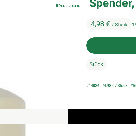
Spender,
Deutschland
, Herkunft:
4,98 €
/ Stück
1
Stück
#14034
4,98 €
/ Stück
16