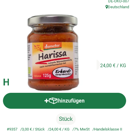
, Kontrollstelle
DE-ÖKO-007
Deutschland
, Herkunft:
So geht's
Service
Unsere regionalen Erzeuger
3,00 €
/ Stück
24,00 €
/ KG
Harissa, 125g
hinzufügen
Produkt zum Warenkorb hinzufü
Stück
#9357
3,00 €
/ Stück
24,00 €
/ KG
7% MwSt
Handelsklasse II