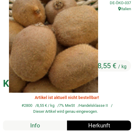
, Kontrollstelle
DE-ÖKO-037
Italien
So geht's
, Herkunft
Service
Unsere regionalen Erzeuger
8,55 €
/ kg
Kiwi - Kilopreis
Artikel ist aktuell nicht bestellbar!
#2800
8,55 €
/ kg
7% MwSt
Handelsklasse II
Dieser Artikel wird genau eingewogen.
Info
Herkunft