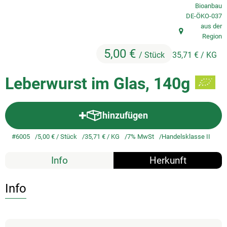
Bioanbau
, Kontrollstelle
DE-ÖKO-037
So geht's
aus der
, Herkunft:
Region
Service
5,00 €
/ Stück
35,71 €
/ KG
Unsere regionalen Erzeuger
Leberwurst im Glas, 140g
hinzufügen
Produkt zum Warenkorb hinzuf
#6005
5,00 €
/ Stück
35,71 €
/ KG
7% MwSt
Handelsklasse II
Info
Herkunft
Info