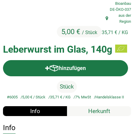
Bioanbau
, Kontrollstelle
DE-ÖKO-037
So geht's
aus der
, Herkunft:
Region
Service
5,00 €
/ Stück
35,71 €
/ KG
Unsere regionalen Erzeuger
Leberwurst im Glas, 140g
hinzufügen
Produkt zum Warenkorb hinzufü
Stück
#6005
5,00 €
/ Stück
35,71 €
/ KG
7% MwSt
Handelsklasse II
Info
Herkunft
Info