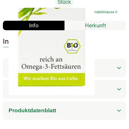
Stück
#9021
3,50 €
/ Stück
35,00 €
/ l
7% MwSt
Handelsklasse II
Info
Herkunft
Info
Produktinformationen
Zutaten
Produktdatenblatt