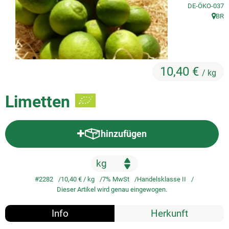
, Kontrollstelle
DE-ÖKO-037
BR
So geht's
, Herk
Service
Unsere regionalen Erzeuger
10,40 €
/ kg
Limetten
hinzufügen
Produkt zum Warenkorb hinzufü
#2282
10,40 €
/ kg
7% MwSt
Handelsklasse II
Dieser Artikel wird genau eingewogen.
Info
Herkunft