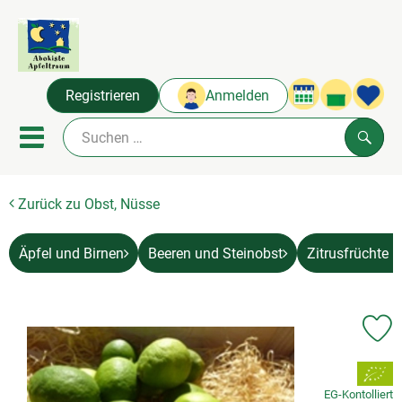
Warenko
Registrieren
Anmelden
Link
Mobiles Menu öffnen oder sc
Such
Zurück zu Obst, Nüsse
Abokisten
Angebot & Neues
Äpfel und Birnen
Beeren und Steinobst
Zitrusfrüchte 
Frisches
Naturkost
Pr
, Verband:
Über uns
EG-Kontolliert