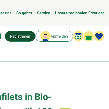
er uns
So geht's
Service
Unsere regionalen Erzeuger
Warenk
L
Registrieren
Anmelden
chen
ilets in Bio-
n