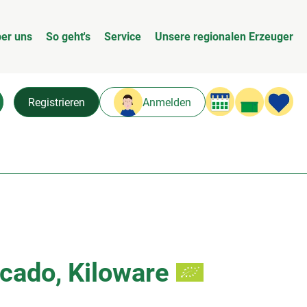
er uns
So geht's
Service
Unsere regionalen Erzeuger
Warenk
L
Registrieren
Anmelden
chen
cado, Kiloware
n