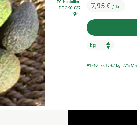
EG-Kontolliert
7,95 €
/ kg
, Kontrollstelle:
DE-ÖKO-037
PE
, Herkunft:
#1740
7,95 €
/ kg
7% Mw