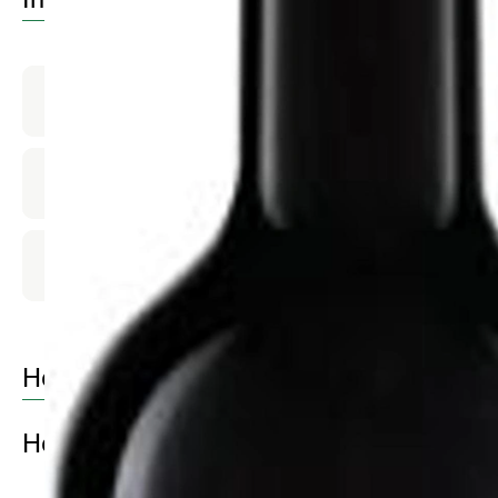
Produktinformationen
Zutaten
Produktdatenblatt
Herkunft
Hersteller: RIE