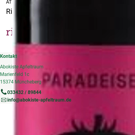
AT
Riegel Eigenmarke
Kontakt
Abokiste Apfeltraum
Marienfeld 1c
15374 Müncheberg
033432 / 89844
info@abokiste-apfeltraum.de