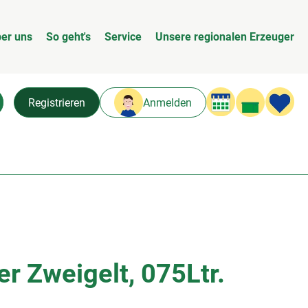
er uns
So geht's
Service
Unsere regionalen Erzeuger
Warenk
L
Registrieren
Anmelden
chen
r Zweigelt, 075Ltr.
n