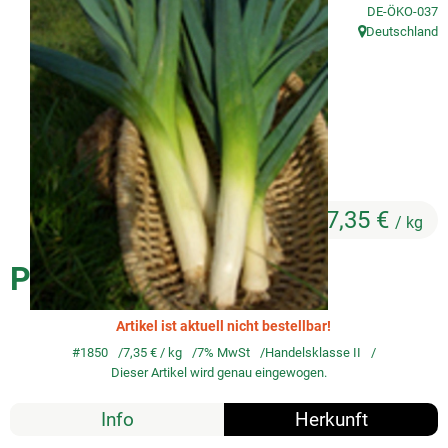
, Kontrollstelle
DE-ÖKO-037
Deutschland
So geht's
, Herkunft:
Service
Unsere regionalen Erzeuger
7,35 €
/ kg
Porree
Artikel ist aktuell nicht bestellbar!
#1850
7,35 €
/ kg
7% MwSt
Handelsklasse II
Dieser Artikel wird genau eingewogen.
Info
Herkunft