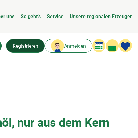
er uns
So geht's
Service
Unsere regionalen Erzeuger
Warenk
L
Registrieren
Anmelden
chen
öl, nur aus dem Kern
n