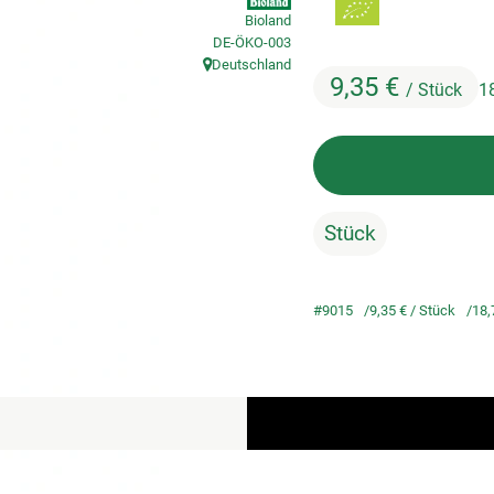
Bioland
, Kontrollstelle:
DE-ÖKO-003
Deutschland
, Herkunft:
9,35 €
/ Stück
1
Stück
#9015
9,35 €
/ Stück
18,