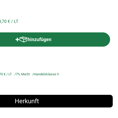
8,70 €
/ LT
hinzufügen
Produkt zum Warenkorb hinzufügen
70 €
/ LT
7% MwSt
Handelsklasse II
Herkunft