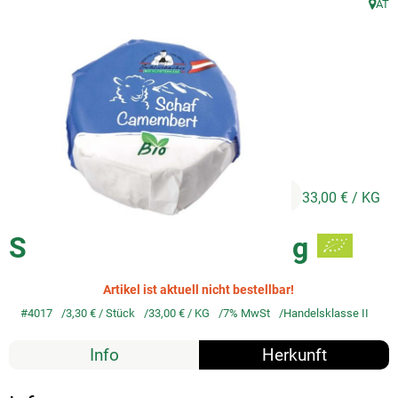
AT
, Herk
So geht's
Service
Unsere regionalen Erzeuger
3,30 €
/ Stück
33,00 €
/ KG
Schafcamembert, 100g
Artikel ist aktuell nicht bestellbar!
#4017
3,30 €
/ Stück
33,00 €
/ KG
7% MwSt
Handelsklasse II
Info
Herkunft