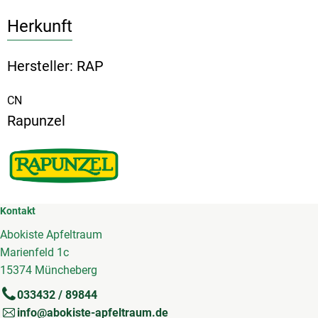
Herkunft
Hersteller: RAP
CN
Rapunzel
Kontakt
Abokiste Apfeltraum
Marienfeld 1c
15374 Müncheberg
033432 / 89844
info@abokiste-apfeltraum.de