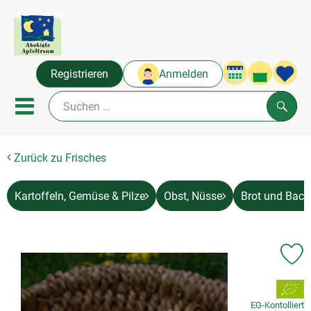
Warenko
Registrieren
Anmelden
Link
Mobiles Menu öffnen oder sc
Such
Zurück zu Frisches
Abokisten
Angebot & Neues
Kartoffeln, Gemüse & Pilze
Obst, Nüsse
Brot und Bac
Frisches
Naturkost
Pr
, Verband:
Über uns
EG-Kontolliert