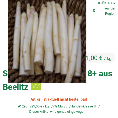
, Kontrollstelle
DE-ÖKO-037
aus der
So geht's
, Herkunft:
Region
Service
Unsere regionalen Erzeuger
21,00 €
/ kg
Spargel, weiß-violett,18+ aus
Beelitz
Artikel ist aktuell nicht bestellbar!
#1290
21,00 €
/ kg
7% MwSt
Handelsklasse II
Dieser Artikel wird genau eingewogen.