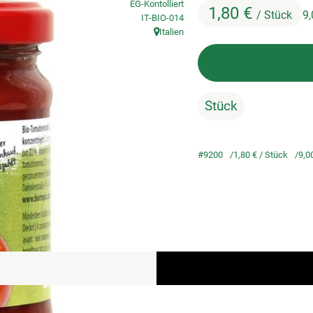
EG-Kontolliert
1,80 €
/ Stück
9
, Kontrollstelle:
IT-BIO-014
Italien
, Herkunft:
Stück
#9200
1,80 €
/ Stück
9,0