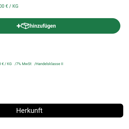
,00 €
/ KG
hinzufügen
Produkt zum Warenkorb hinzufügen
0 €
/ KG
7% MwSt
Handelsklasse II
Herkunft