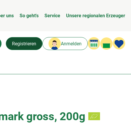
er uns
So geht's
Service
Unsere regionalen Erzeuger
Warenk
L
Registrieren
Anmelden
chen
ark gross, 200g
n