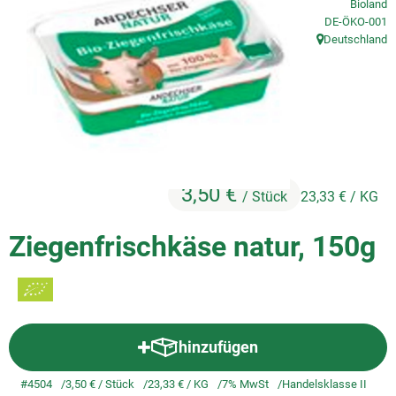
Bioland
, Kontrollstelle
DE-ÖKO-001
So geht's
Deutschland
, Herkunft:
Service
Unsere regionalen Erzeuger
3,50 €
/ Stück
23,33 €
/ KG
Ziegenfrischkäse natur, 150g
hinzufügen
Produkt zum Warenkorb hinzuf
#4504
3,50 €
/ Stück
23,33 €
/ KG
7% MwSt
Handelsklasse II