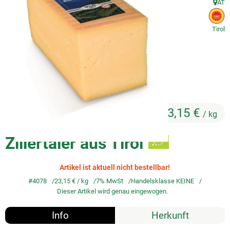
AT
, Herk
, 
So geht's
Tirol
Service
Unsere regionalen Erzeuger
23,15 €
/ kg
Zillertaler aus Tirol
Artikel ist aktuell nicht bestellbar!
#4078
23,15 €
/ kg
7% MwSt
Handelsklasse KEINE
Dieser Artikel wird genau eingewogen.
Info
Herkunft