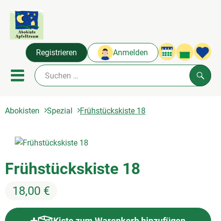
Warenko
Registrieren
Anmelden
Link
Mobiles Menu öffnen oder sc
Such
Frühstückskiste 18
Abokisten
Spezial
Abokisten
Angebot & Neues
Frisches
Frühstückskiste 18
Naturkost
18,00 €
Über uns