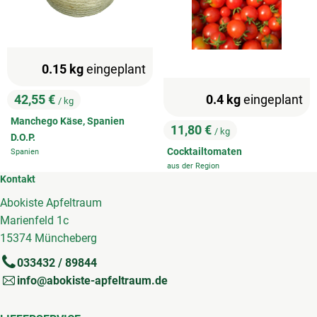
0.15 kg
eingeplant
0.4 kg
eingeplant
42,55 €
/ kg
, Preis:
Manchego Käse, Spanien
11,80 €
/ kg
, Preis:
D.O.P.
Cocktailtomaten
Spanien
, Herkunft:
aus der Region
, Herkunft:
Kontakt
Abokiste Apfeltraum
Marienfeld 1c
15374 Müncheberg
033432 / 89844
info@abokiste-apfeltraum.de