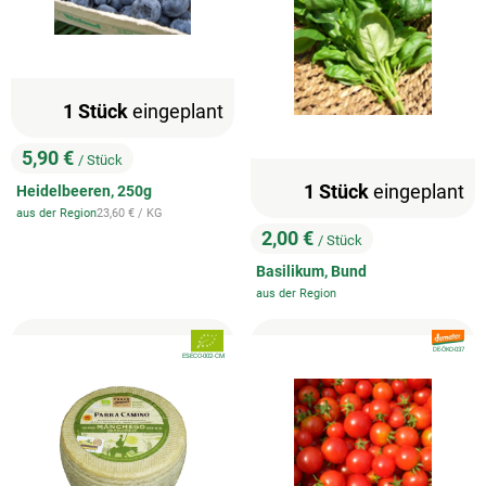
1 Stück
eingeplant
5,90 €
/ Stück
, Preis:
1 Stück
eingeplant
Heidelbeeren, 250g
, Referenzpreis:
aus der Region
23,60 €
/ KG
, Herkunft:
2,00 €
/ Stück
, Preis:
Basilikum, Bund
aus der Region
, Herkunft:
, Verband:
, Verband
, Kontrollstelle:
DE-ÖKO-037
, Kontrollstelle:
ES-ECO-002-CM