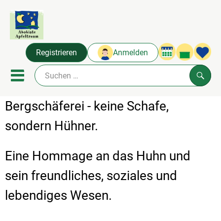
Warenko
Registrieren
Anmelden
Link
Mobiles Menu öffnen oder sc
Such
Bergschäferei - keine Schafe,
Abokisten
sondern Hühner.
Angebot & Neues
Eine Hommage an das Huhn und
Frisches
sein freundliches, soziales und
Naturkost
lebendiges Wesen.
Über uns