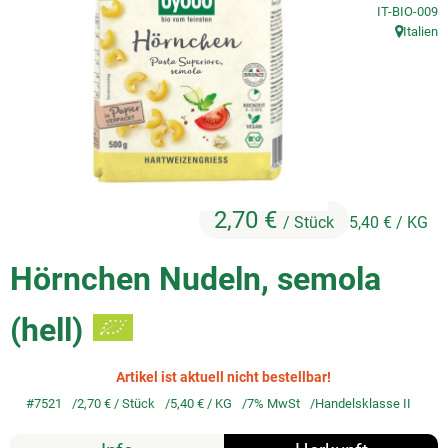
, Kontrollstel
IT-BIO-009
Italien
So geht's
, Herkunft
Service
Unsere regionalen Erzeuger
2,70 €
/ Stück
5,40 €
/ KG
Hörnchen Nudeln, semola
(hell)
Artikel ist aktuell nicht bestellbar!
#7521
2,70 €
/ Stück
5,40 €
/ KG
7% MwSt
Handelsklasse II