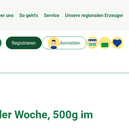
er uns
So geht's
Service
Unsere regionalen Erzeuger
Warenk
L
Registrieren
Anmelden
chen
der Woche, 500g im