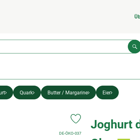
Üb
Su
urt
Quark
Butter / Margarine
Eier
Joghurt 
Produkt zu Favouriten hinzufügen
, Kontrollstelle:
DE-ÖKO-037