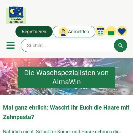
Warenko
Registrieren
Anmelden
Link
Mobiles Menu öffnen oder sc
Such
Abokisten
Die Waschspezialisten von
AlmaWin
Angebot & Neues
Frisches
Mal ganz ehrlich: Wascht Ihr Euch die Haare mit
Naturkost
Zahnpasta?
Über uns
Natürlich nicht. Selbst für Körper und Haare nehmen die