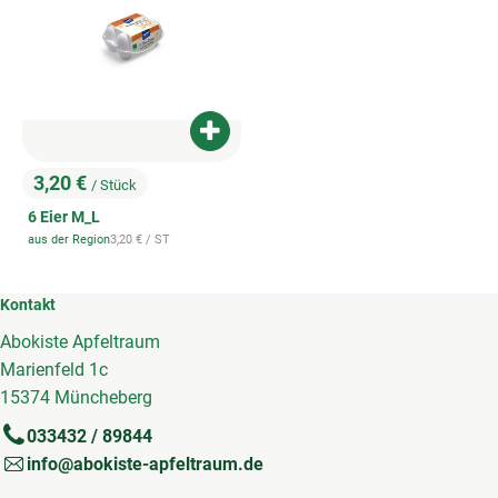
So geht's
Service
Produkt zum Warenkorb hinzufügen
Unsere regionalen Erzeuger
3,20 €
/ Stück
, Preis:
6 Eier M_L
, Referenzpreis:
aus der Region
3,20 €
/ ST
, Herkunft:
Kontakt
Abokiste Apfeltraum
Marienfeld 1c
15374 Müncheberg
033432 / 89844
info@abokiste-apfeltraum.de